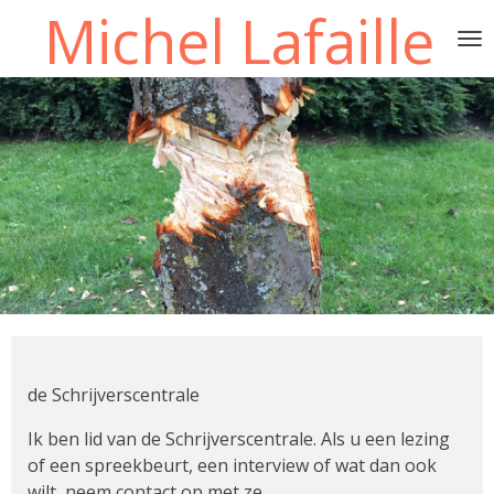
Michel Lafaille
Ga
direct
naar
de
hoofdinhoud
de Schrijverscentrale
Ik ben lid van de Schrijverscentrale. Als u een lezing
of een spreekbeurt, een interview of wat dan ook
wilt, neem contact op met ze.