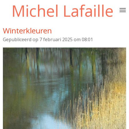
Michel Lafaille
Ga
direct
naar
de
Winterkleuren
hoofdinhoud
Gepubliceerd op 7 februari 2025 om 08:01