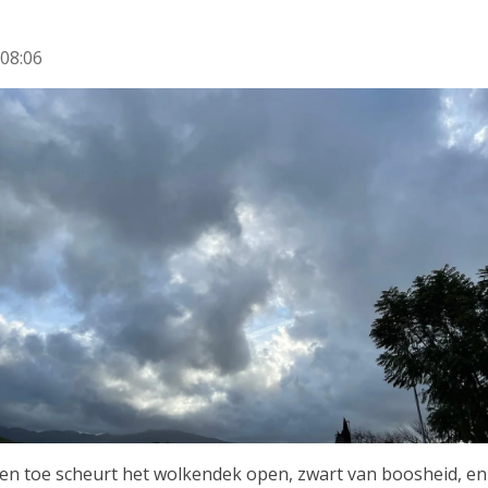
08:06
 en toe scheurt het wolkendek open, zwart van boosheid, en 