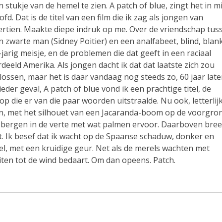
n stukje van de hemel te zien. A patch of blue, zingt het in m
ofd. Dat is de titel van een film die ik zag als jongen van
ertien. Maakte diepe indruk op me. Over de vriendschap tus
n zwarte man (Sidney Poitier) en een analfabeet, blind, blan
-jarig meisje, en de problemen die dat geeft in een raciaal
rdeeld Amerika. Als jongen dacht ik dat dat laatste zich zou
lossen, maar het is daar vandaag nog steeds zo, 60 jaar late
 ieder geval, A patch of blue vond ik een prachtige titel, de
op die er van die paar woorden uitstraalde.
Nu ook, letterlij
n, met het silhouet van een Jacaranda-boom op de voorgro
 bergen in de verte met wat palmen ervoor. Daarboven bree
t. Ik besef dat ik wacht op de Spaanse schaduw, donker en
el, met een kruidige geur. Net als de merels wachten met
uiten tot de wind bedaart. Om dan opeens. Patch.