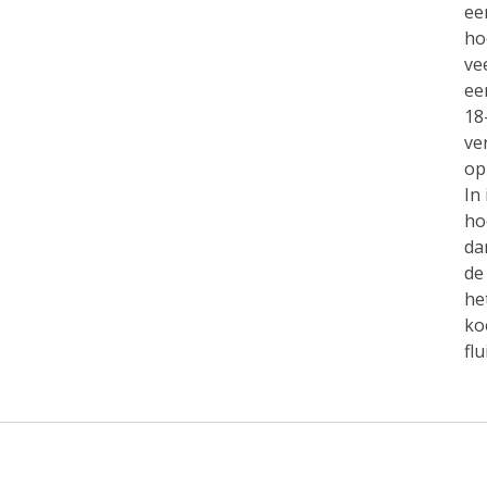
ee
ho
ve
ee
18
ve
op
In
ho
da
de
he
ko
fl