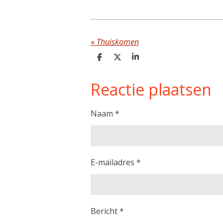
«
Thuiskomen
D
D
S
e
e
h
l
e
a
Reactie plaatsen
e
l
r
n
e
Naam *
E-mailadres *
Bericht *