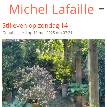
Michel Lafaille
Ga
direct
naar
de
Stilleven op zondag 14
hoofdinhoud
Gepubliceerd op 11 mei 2025 om 07:21