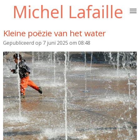
Michel Lafaille
Ga
direct
naar
de
Kleine poëzie van het water
hoofdinhoud
Gepubliceerd op 7 juni 2025 om 08:48