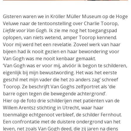
Gisteren waren we in Kröller Müller Museum op de Hoge
Veluwe naar de tentoonstelling over Charlie Toorop,
Liefde voor Van Gogh.
Ik zie me nog het toegangspad
oplopen, van niets wetend, amper Toorop kennend.
Voor mij werd het een revelatie. Zoveel werk van haar
bijeen had ik nooit gezien en haar bewondering voor
Van Gogh was me nooit kenbaar gemaakt.
‘Van Gogh was er voor mij, alvóór ik begon te schilderen,
eigenlijk bij mijn bewustwording. Het was het eerste
geschil met mijn vader die het zo anders zag’ schreef
Toorop. Ze beschrijft Van Goghs zelfportret als ‘die
barre ogen tegen die bewegende achtergrond’.
Hier op de foto drie schilderijen met patiënten van de
Willem Arentsz stichting in Utrecht, waar haar
toenmalige echtgenoot verbleef, de schilder Fernhout.
Een confrontatie met de duistere ondergrond van het
leven, net zoals Van Gogh deed, die zij jaren na diens