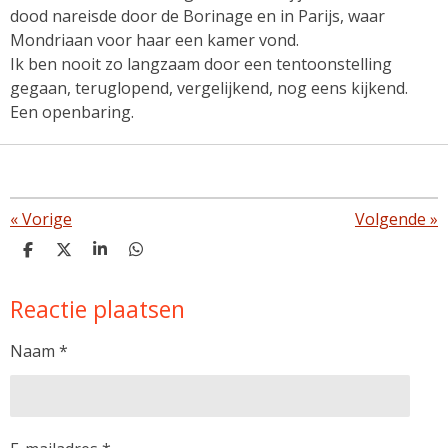
dood nareisde door de Borinage en in Parijs, waar
Mondriaan voor haar een kamer vond.
Ik ben nooit zo langzaam door een tentoonstelling
gegaan, teruglopend, vergelijkend, nog eens kijkend.
Een openbaring.
«
Vorige
Volgende
»
D
D
S
D
e
e
h
e
l
e
a
l
Reactie plaatsen
e
l
r
e
n
e
n
Naam *