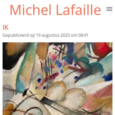
Michel Lafaille
Ga
direct
naar
de
IK
hoofdinhoud
Gepubliceerd op 19 augustus 2025 om 08:41