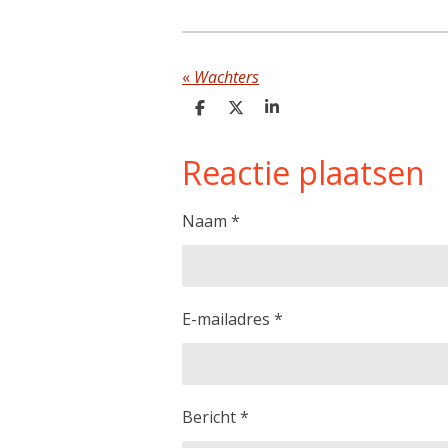
«
Wachters
D
D
S
e
e
h
l
e
a
Reactie plaatsen
e
l
r
n
e
Naam *
E-mailadres *
Bericht *