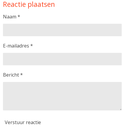
Reactie plaatsen
e
l
r
e
n
e
n
Naam *
E-mailadres *
Bericht *
Verstuur reactie