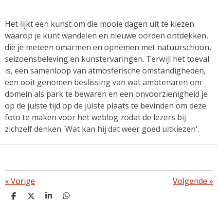
Het lijkt een kunst om die mooie dagen uit te kiezen
waarop je kunt wandelen en nieuwe oorden ontdekken,
die je meteen omarmen en opnemen met natuurschoon,
seizoensbeleving en kunstervaringen. Terwijl het toeval
is, een samenloop van atmosferische omstandigheden,
een ooit genomen beslissing van wat ambtenaren om
domein als park te bewaren en een onvoorzienigheid je
op de juiste tijd op de juiste plaats te bevinden om deze
foto te maken voor het weblog zodat de lezers bij
zichzelf denken 'Wat kan hij dat weer goed uitkiezen'.
«
Vorige
Volgende
»
D
D
S
D
e
e
h
e
l
e
a
l