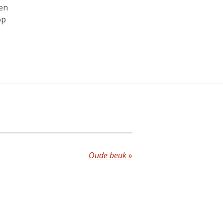
een
op
Oude beuk
»