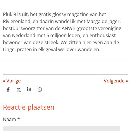
Pluk 9 is uit, het gratis glossy magazine van het
Rivierenland, en daarin wandel ik met Marga de Jager,
bestuursvoorzitter van de ANWB (grootste vereniging
van Nederland met 5 miljoen leden) en enthousiast
bewoner van deze streek. We zitten hier even aan de
Linge, praten in elk geval wel over wandelen.
«
Vorige
Volgende
»
D
D
S
D
e
e
h
e
l
e
a
l
Reactie plaatsen
e
l
r
e
n
e
n
Naam *