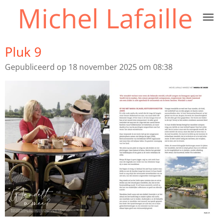
Michel Lafaille
Ga
direct
naar
de
Pluk 9
hoofdinhoud
Gepubliceerd op 18 november 2025 om 08:38