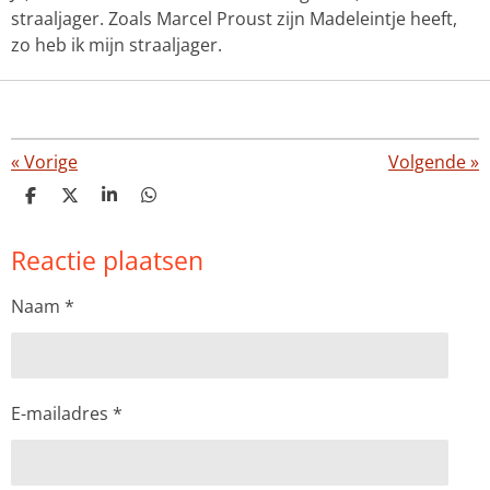
straaljager. Zoals Marcel Proust zijn Madeleintje heeft,
zo heb ik mijn straaljager.
«
Vorige
Volgende
»
D
D
S
D
e
e
h
e
l
e
a
l
Reactie plaatsen
e
l
r
e
n
e
n
Naam *
E-mailadres *