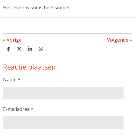
Het leven is soms heel simpel.
«
Vorige
Volgende
»
D
D
S
D
e
e
h
e
l
e
a
l
Reactie plaatsen
e
l
r
e
n
e
n
Naam *
E-mailadres *