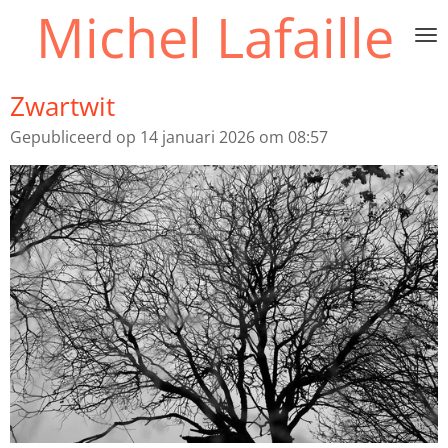
Michel Lafaille
Ga
direct
naar
de
Zwartwit
hoofdinhoud
Gepubliceerd op 14 januari 2026 om 08:57