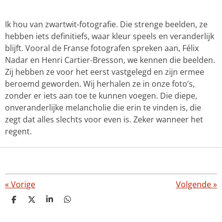
Ik hou van zwartwit-fotografie. Die strenge beelden, ze
hebben iets definitiefs, waar kleur speels en veranderlijk
blijft. Vooral de Franse fotografen spreken aan, Félix
Nadar en Henri Cartier-Bresson, we kennen die beelden.
Zij hebben ze voor het eerst vastgelegd en zijn ermee
beroemd geworden. Wij herhalen ze in onze foto’s,
zonder er iets aan toe te kunnen voegen. Die diepe,
onveranderlijke melancholie die erin te vinden is, die
zegt dat alles slechts voor even is. Zeker wanneer het
regent.
«
Vorige
Volgende
»
D
D
S
D
e
e
h
e
l
e
a
l