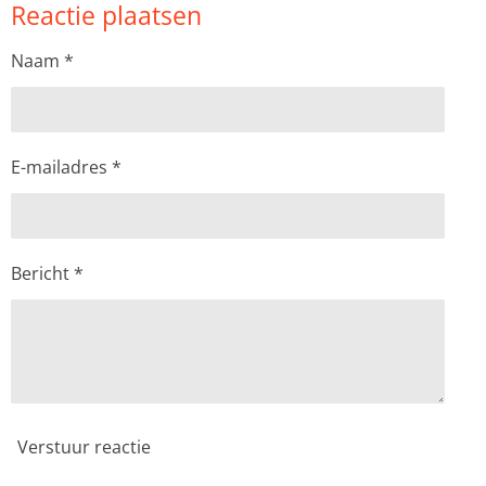
Reactie plaatsen
e
l
r
e
n
e
n
Naam *
E-mailadres *
Bericht *
Verstuur reactie