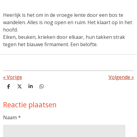
Heerlijk is het om in de vroege lente door een bos te
wandelen. Alles is nog open en ruim. Het klaart op in het
hoofd.
Eiken, beuken, krieken door elkaar, hun takken strak
tegen het blauwe firmament. Een belofte.
«
Vorige
Volgende
»
D
D
S
D
e
e
h
e
l
e
a
l
Reactie plaatsen
e
l
r
e
n
e
n
Naam *