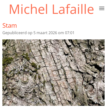
Michel Lafaille
Ga
direct
naar
de
Stam
hoofdinhoud
Gepubliceerd op 5 maart 2026 om 07:01