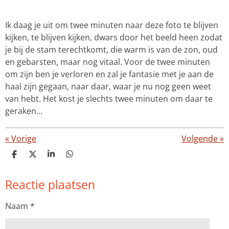
Ik daag je uit om twee minuten naar deze foto te blijven
kijken, te blijven kijken, dwars door het beeld heen zodat
je bij de stam terechtkomt, die warm is van de zon, oud
en gebarsten, maar nog vitaal. Voor de twee minuten
om zijn ben je verloren en zal je fantasie met je aan de
haal zijn gegaan, naar daar, waar je nu nog geen weet
van hebt. Het kost je slechts twee minuten om daar te
geraken...
«
Vorige
Volgende
»
D
D
S
D
e
e
h
e
l
e
a
l
Reactie plaatsen
e
l
r
e
n
e
n
Naam *