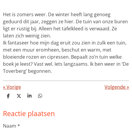
Het is zomers weer. De winter heeft lang genoeg
geduurd dit jaar, zeggen ze hier. De tuin van onze buren
ligt er rustig bij. Alleen het tafelkleed is verwaaid. Ze
laten zich weinig zien.
Ik fantaseer hoe mijn dag eruit zou zien in zulk een tuin,
met een muur eromheen, beschut en warm, met
bloeiende rozen en cipressen. Bepaalt zo’n tuin welke
boek je leest? Vast wel. Iets langzaams. Ik ben weer in ‘De
Toverberg’ begonnen.
«
Vorige
Volgende
»
D
D
S
D
e
e
h
e
l
e
a
l
Reactie plaatsen
e
l
r
e
n
e
n
Naam *