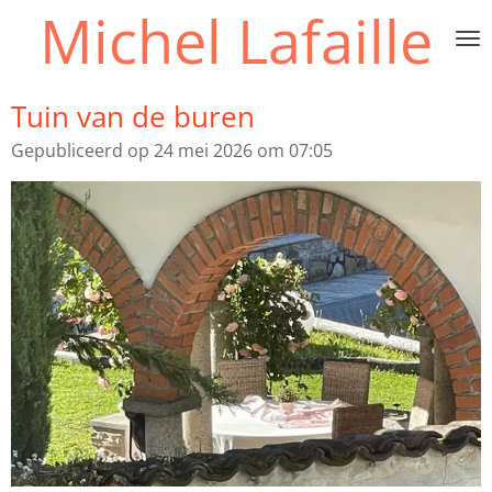
Michel Lafaille
Ga
direct
naar
de
Tuin van de buren
hoofdinhoud
Gepubliceerd op 24 mei 2026 om 07:05