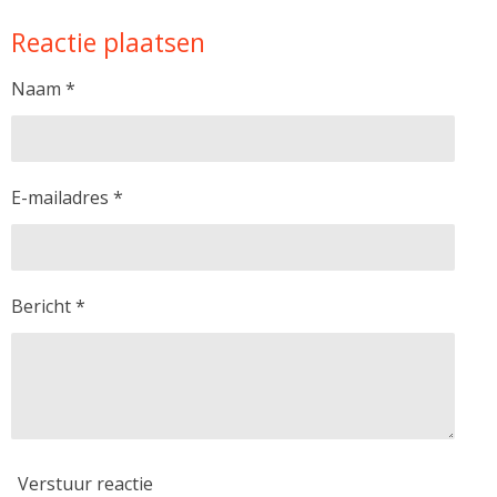
l
e
a
l
Reactie plaatsen
e
l
r
e
n
e
n
Naam *
E-mailadres *
Bericht *
Verstuur reactie