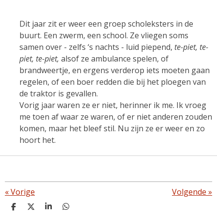
Dit jaar zit er weer een groep scholeksters in de
buurt. Een zwerm, een school. Ze vliegen soms
samen over - zelfs ‘s nachts - luid piepend,
te-piet, te-
piet, te-piet,
alsof ze ambulance spelen, of
brandweertje, en ergens verderop iets moeten gaan
regelen, of een boer redden die bij het ploegen van
de traktor is gevallen.
Vorig jaar waren ze er niet, herinner ik me. Ik vroeg
me toen af waar ze waren, of er niet anderen zouden
komen, maar het bleef stil. Nu zijn ze er weer en zo
hoort het.
«
Vorige
Volgende
»
D
D
S
D
e
e
h
e