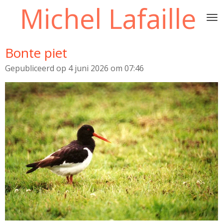
Michel Lafaille
Ga
direct
naar
de
Bonte piet
hoofdinhoud
Gepubliceerd op 4 juni 2026 om 07:46