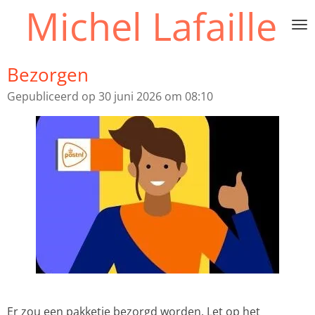
Michel Lafaille
Ga
direct
naar
de
Bezorgen
hoofdinhoud
Gepubliceerd op 30 juni 2026 om 08:10
Er zou een pakketje bezorgd worden. Let op het