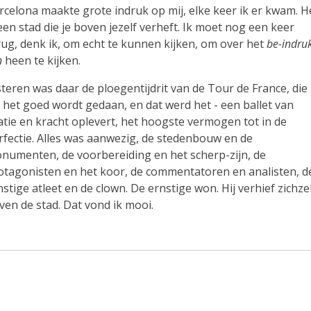
rcelona maakte grote indruk op mij, elke keer ik er kwam. H
 een stad die je boven jezelf verheft. Ik moet nog een keer
rug, denk ik, om echt te kunnen kijken, om over het
be-indruk
n
heen te kijken.
steren was daar de ploegentijdrit van de Tour de France, die 
s het goed wordt gedaan, en dat werd het - een ballet van
atie en kracht oplevert, het hoogste vermogen tot in de
rfectie. Alles was aanwezig, de stedenbouw en de
numenten, de voorbereiding en het scherp-zijn, de
otagonisten en het koor, de commentatoren en analisten, d
nstige atleet en de clown. De ernstige won. Hij verhief zichze
ven de stad. Dat vond ik mooi.