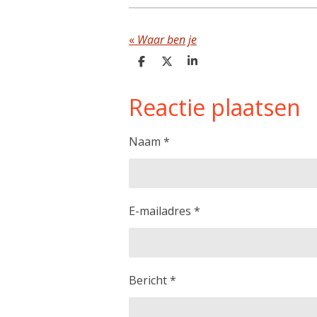
«
Waar ben je
D
D
S
e
e
h
l
e
a
Reactie plaatsen
e
l
r
n
e
Naam *
E-mailadres *
Bericht *