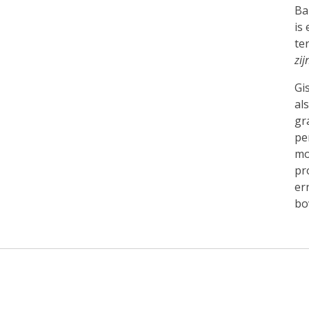
Ba
is
te
zij
Gi
al
gr
pe
mo
pr
er
bo