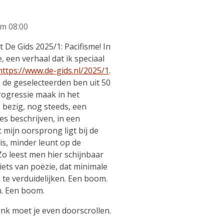
om 08:00
ft De Gids 2025/1: Pacifisme! In
 een verhaal dat ik speciaal
https://www.de-gids.nl/2025/1
.
n de geselecteerden ben uit 50
rogressie maak in het
e bezig, nog steeds, een
es beschrijven, in een
t mijn oorsprong ligt bij de
 is, minder leunt op de
Zo leest men hier schijnbaar
iets van poëzie, dat minimale
te verduidelijken. Een boom.
. Een boom.
ink moet je even doorscrollen.
n.