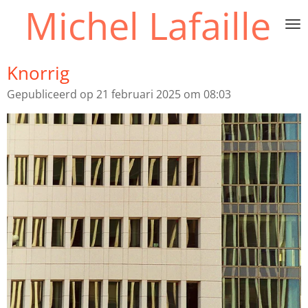
Michel Lafaille
Ga
direct
naar
de
Knorrig
hoofdinhoud
Gepubliceerd op 21 februari 2025 om 08:03