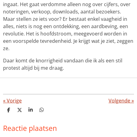
ingaat. Het gaat verdomme alleen nog over cijfers, over
noteringen, verkoop, downloads, aantal bezoekers.
Maar stellen ze iets voor? Er bestaat enkel vaagheid in
alles, niets is nog een ontdekking, een aardbeving, een
revolutie. Het is hoofdstroom, meegevoerd worden in
een voorspelde tevredenheid. Je krijgt wat je ziet, zeggen
ze.
Daar komt de knorrigheid vandaan die ik als een stil
protest altijd bij me draag.
«
Vorige
Volgende
»
D
D
S
D
e
e
h
e
l
e
a
l
Reactie plaatsen
e
l
r
e
n
e
n