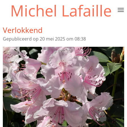
Michel Lafaille
Ga
direct
naar
de
Verlokkend
hoofdinhoud
Gepubliceerd op 20 mei 2025 om 08:38