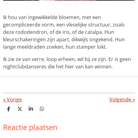
Ik hou van ingewikkelde bloemen, met een
gecompliceerde vorm, een vleselijke structuur, zoals
deze rododendron, of de iris, of de catalpa. Hun
kleurschakeringen zijn apart, dikwijls ongekend. Hun
lange meeldraden zoeken, hun stamper lokt.
Ik zie ze van verre, loop erheen, wil bij ze zijn. Er is geen
nightclubdanseres die het hier van kan winnen.
«
Vorige
Volgende
»
D
D
S
D
e
e
h
e
l
e
a
l
Reactie plaatsen
e
l
r
e
n
e
n