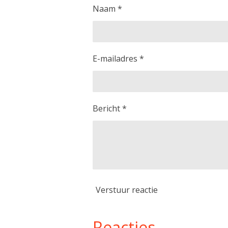
Naam *
E-mailadres *
Bericht *
Verstuur reactie
Reacties