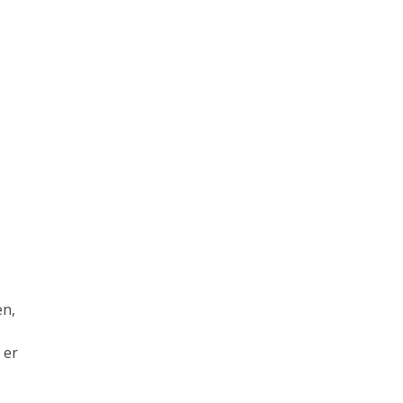
en,
 er