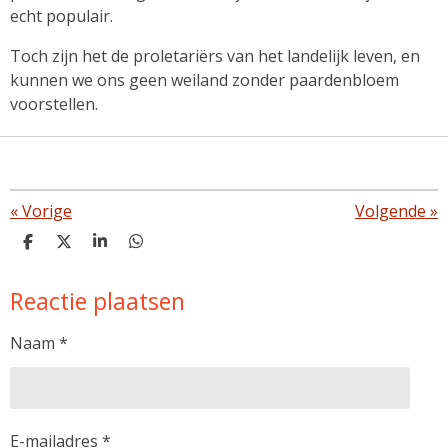
echt populair.
Toch zijn het de proletariërs van het landelijk leven, en
kunnen we ons geen weiland zonder paardenbloem
voorstellen.
«
Vorige
Volgende
»
D
D
S
D
e
e
h
e
l
e
a
l
Reactie plaatsen
e
l
r
e
n
e
n
Naam *
E-mailadres *