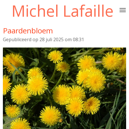
Michel Lafaille
Ga
direct
naar
de
Paardenbloem
hoofdinhoud
Gepubliceerd op 28 juli 2025 om 08:31