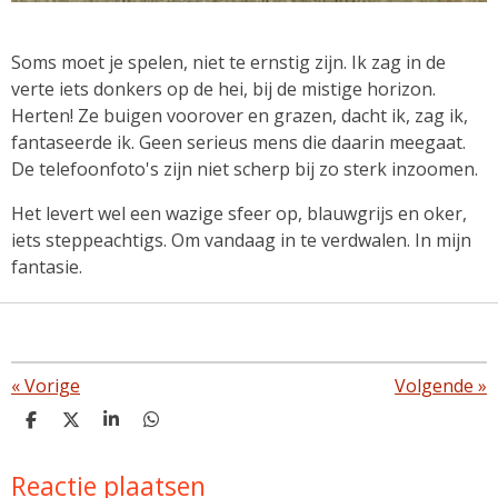
Soms moet je spelen, niet te ernstig zijn. Ik zag in de
verte iets donkers op de hei, bij de mistige horizon.
Herten! Ze buigen voorover en grazen, dacht ik, zag ik,
fantaseerde ik. Geen serieus mens die daarin meegaat.
De telefoonfoto's zijn niet scherp bij zo sterk inzoomen.
Het levert wel een wazige sfeer op, blauwgrijs en oker,
iets steppeachtigs. Om vandaag in te verdwalen. In mijn
fantasie.
«
Vorige
Volgende
»
D
D
S
D
e
e
h
e
l
e
a
l
Reactie plaatsen
e
l
r
e
n
e
n