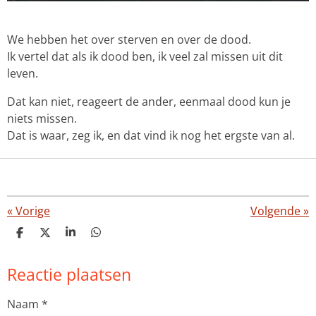
We hebben het over sterven en over de dood.
Ik vertel dat als ik dood ben, ik veel zal missen uit dit
leven.
Dat kan niet, reageert de ander, eenmaal dood kun je
niets missen.
Dat is waar, zeg ik, en dat vind ik nog het ergste van al.
«
Vorige
Volgende
»
D
D
S
D
e
e
h
e
l
e
a
l
Reactie plaatsen
e
l
r
e
n
e
n
Naam *