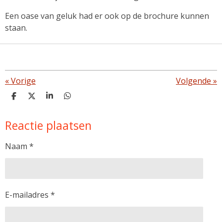
Een oase van geluk had er ook op de brochure kunnen
staan.
«
Vorige
Volgende
»
D
D
S
D
e
e
h
e
l
e
a
l
Reactie plaatsen
e
l
r
e
n
e
n
Naam *
E-mailadres *