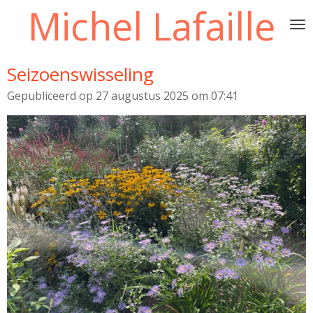
Michel Lafaille
Ga
direct
naar
de
Seizoenswisseling
hoofdinhoud
Gepubliceerd op 27 augustus 2025 om 07:41