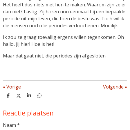
Het heeft dus niets met hen te maken. Waarom zijn ze er
dan niet? Lastig. Zij horen nou eenmaal bij een bepaalde
periode uit mijn leven, die toen de beste was. Toch wil ik
die mensen noch die periodes verloochenen. Moeilijk.
Ik zou ze graag toevallig ergens willen tegenkomen. Oh
hallo, jij hier! Hoe is het!
Maar dat gaat niet, die periodes zijn afgesloten.
«
Vorige
Volgende
»
D
D
S
D
e
e
h
e
l
e
a
l
Reactie plaatsen
e
l
r
e
n
e
n
Naam *