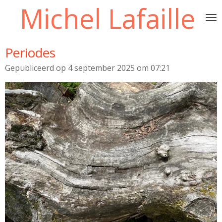
Michel Lafaille
Ga
direct
naar
de
Periodes
hoofdinhoud
Gepubliceerd op 4 september 2025 om 07:21