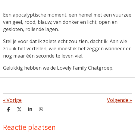
Een apocalyptische moment, een hemel met een vuurzee
van geel, rood, blauw; van donker en licht, open en
gesloten, rollende lagen.
Stel je voor dat ik zoiets echt zou zien, dacht ik. Aan wie
zou ik het vertellen, wie moest ik het zeggen wanneer er
nog maar één seconde te leven viel.
Gelukkig hebben we de Lovely Family Chatgroep.
«
Vorige
Volgende
»
D
D
S
D
e
e
h
e
l
e
a
l
Reactie plaatsen
e
l
r
e
n
e
n