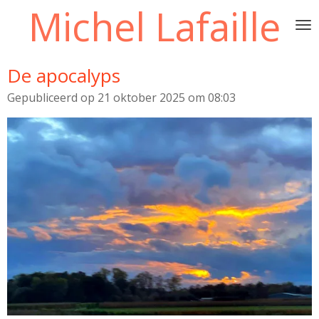
Michel Lafaille
Ga
direct
naar
de
De apocalyps
hoofdinhoud
Gepubliceerd op 21 oktober 2025 om 08:03