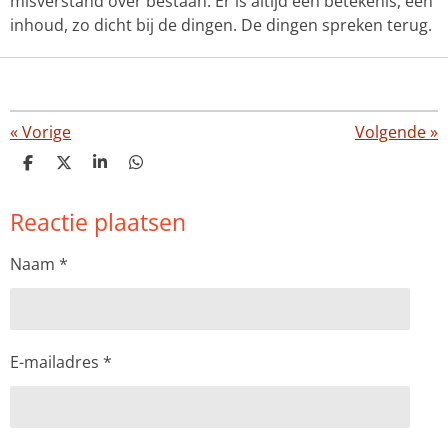
misverstand over bestaan. Er is altijd een betekenis, een
inhoud, zo dicht bij de dingen. De dingen spreken terug.
«
Vorige
Volgende
»
D
D
S
D
e
e
h
e
l
e
a
l
Reactie plaatsen
e
l
r
e
n
e
n
Naam *
E-mailadres *