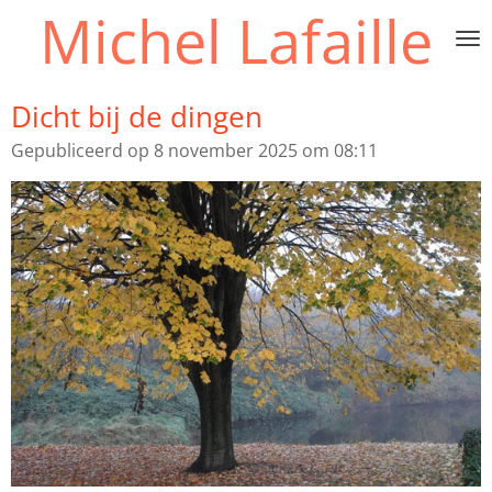
Michel Lafaille
Ga
direct
naar
de
Dicht bij de dingen
hoofdinhoud
Gepubliceerd op 8 november 2025 om 08:11