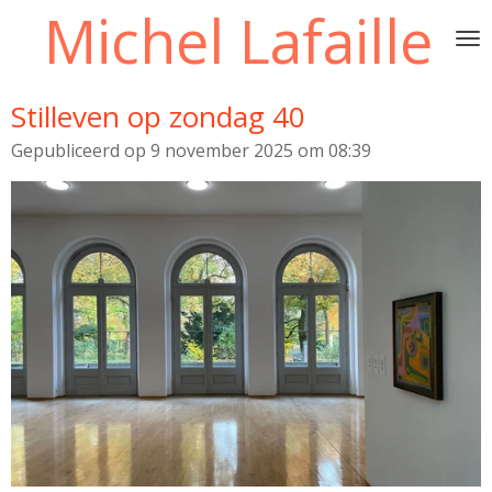
Michel Lafaille
Ga
direct
naar
de
Stilleven op zondag 40
hoofdinhoud
Gepubliceerd op 9 november 2025 om 08:39