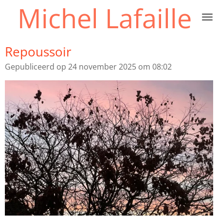
Michel Lafaille
Ga
direct
naar
de
Repoussoir
hoofdinhoud
Gepubliceerd op 24 november 2025 om 08:02