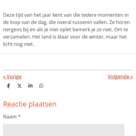
Deze tijd van het jaar kent van die tedere momenten in
de loop van de dag, die overal tussenin vallen. Ze horen
nergens bij en als je niet oplet bemerk je ze niet. Om te
verzamelen. Het land is klaar voor de winter, maar het
licht nog niet.
«
Vorige
Volgende
»
D
D
S
D
e
e
h
e
l
e
a
l
Reactie plaatsen
e
l
r
e
n
e
n
Naam *