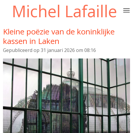
Michel Lafaille
Ga
direct
naar
de
Kleine poëzie van de koninklijke
hoofdinhoud
kassen in Laken
Gepubliceerd op 31 januari 2026 om 08:16