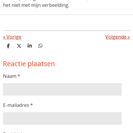
het niet met mijn verbeelding.
«
Vorige
Volgende
»
D
D
S
D
e
e
h
e
l
e
a
l
Reactie plaatsen
e
l
r
e
n
e
n
Naam *
E-mailadres *