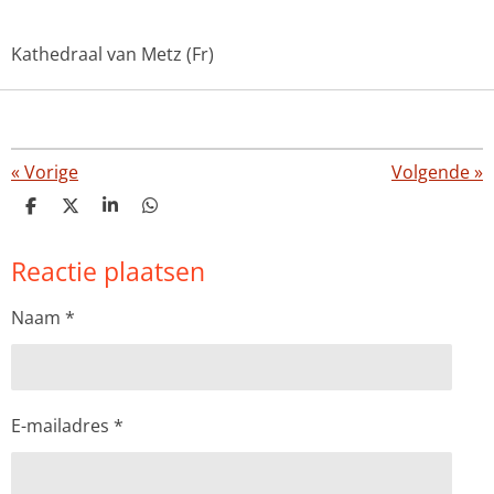
Kathedraal van Metz (Fr)
«
Vorige
Volgende
»
D
D
S
D
e
e
h
e
l
e
a
l
Reactie plaatsen
e
l
r
e
n
e
n
Naam *
E-mailadres *