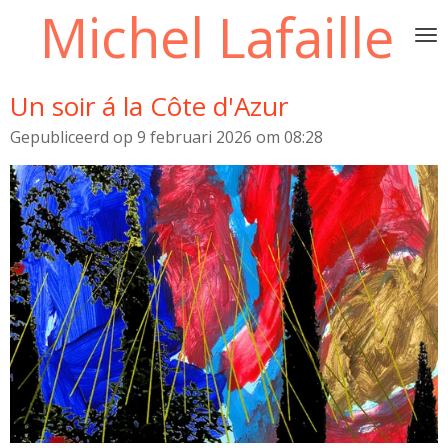
Michel Lafaille
Ga
direct
naar
de
Un soir á la Côte d'Azur
hoofdinhoud
Gepubliceerd op 9 februari 2026 om 08:28