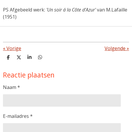
PS Afgebeeld werk:
'Un soir á la Côte d'Azur'
van M.Lafaille
(1951)
«
Vorige
Volgende
»
D
D
S
D
e
e
h
e
l
e
a
l
Reactie plaatsen
e
l
r
e
n
e
n
Naam *
E-mailadres *