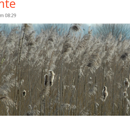
mte
om 08:29