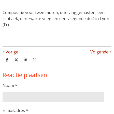
Compositie voor twee muren, drie vlaggemasten, een
lichtvlek, een zwarte veeg en een vliegende duif in Lyon
(Fr).
«
Vorige
Volgende
»
D
D
S
D
e
e
h
e
l
e
a
l
Reactie plaatsen
e
l
r
e
n
e
n
Naam *
E-mailadres *