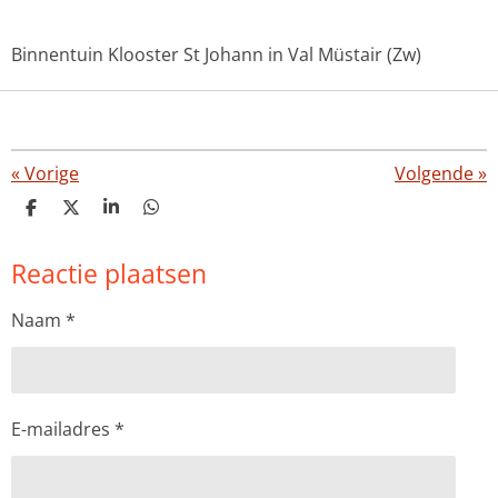
Binnentuin Klooster St Johann in Val Müstair (Zw)
«
Vorige
Volgende
»
D
D
S
D
e
e
h
e
l
e
a
l
Reactie plaatsen
e
l
r
e
n
e
n
Naam *
E-mailadres *