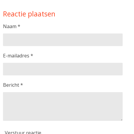
e
e
h
e
l
e
a
l
Reactie plaatsen
e
l
r
e
n
e
n
Naam *
E-mailadres *
Bericht *
Verstuur reactie