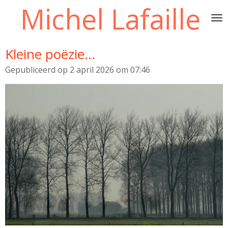
Michel Lafaille
Ga
direct
naar
de
Kleine poëzie...
hoofdinhoud
Gepubliceerd op 2 april 2026 om 07:46