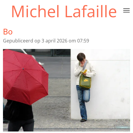
Michel Lafaille
Ga
direct
naar
de
Bo
hoofdinhoud
Gepubliceerd op 3 april 2026 om 07:59