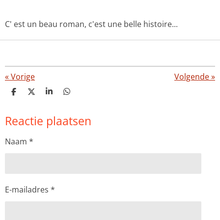
C' est un beau roman, c'est une belle histoire...
«
Vorige
Volgende
»
D
D
S
D
e
e
h
e
l
e
a
l
Reactie plaatsen
e
l
r
e
n
e
n
Naam *
E-mailadres *