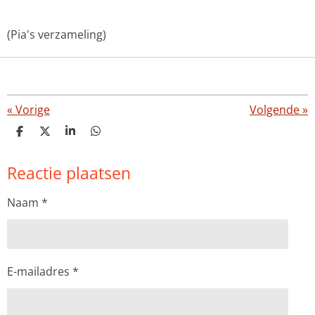
(Pia's verzameling)
«
Vorige
Volgende
»
D
D
S
D
e
e
h
e
l
e
a
l
Reactie plaatsen
e
l
r
e
n
e
n
Naam *
E-mailadres *