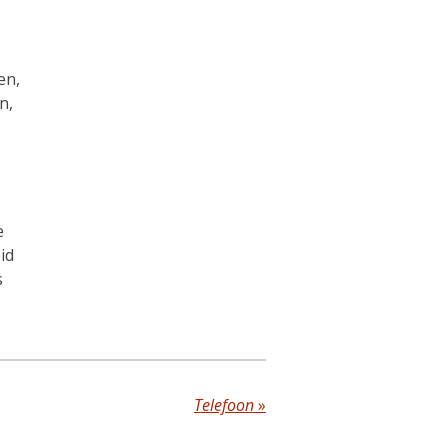
en,
n,
e
id
s
Telefoon
»