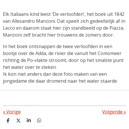
Elk Italiaans kind leest ‘De verloofden’, het boek uit 1842
van Allesandro Manzoni. Dat speelt zich gedeeltelijk af in
Lecco en daarom staat hier zijn standbeeld op de Piazza.
Manzoni zelf bracht hier trouwens de zomers door.
In het boek ontsnappen de twee verloofden in een
bootje over de Adda, de rivier die vanuit het Comomeer
richting de Po-vlakte stroomt, door op het smalste punt
het water over te steken.
Ik kon niet anders dan deze foto maken van een
jongedame die daar dromend naar het water staarde.
«
Vorige
Volgende
»
D
D
S
D
e
e
h
e