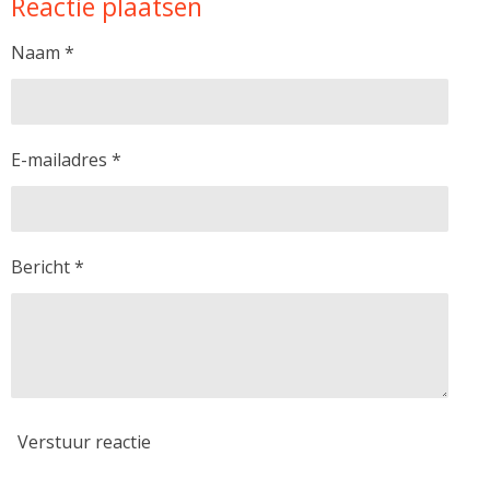
Reactie plaatsen
n
e
n
Naam *
E-mailadres *
Bericht *
Verstuur reactie