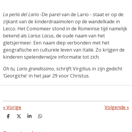
La perla del Lario -
De parel van de Lario - staat er op de
zijkant van de kinderdraaimolen op de wandelkade in
Lecco. Het Comomeer stond in de Romeinse tijd namelijk
bekend als
Larius Lacus
, de oude naam van het
gletsjermeer. Een naam diep verbonden met het
geografische en culturele leven van Italië. Zo krijgen de
kinderen spelenderwijze informatie tot zich.
Oh tu, Lario grandissimo
, schrijft Virgilius in zijn gedicht
‘Georgiche’ in het jaar 29 voor Christus.
«
Vorige
Volgende
»
D
D
S
D
e
e
h
e
l
e
a
l
e
l
r
e