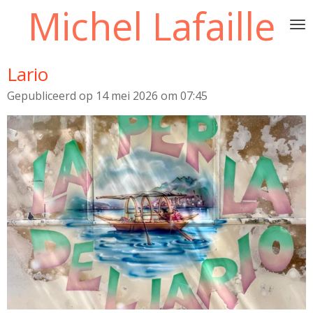
Michel Lafaille
Ga
direct
naar
de
Lario
hoofdinhoud
Gepubliceerd op 14 mei 2026 om 07:45