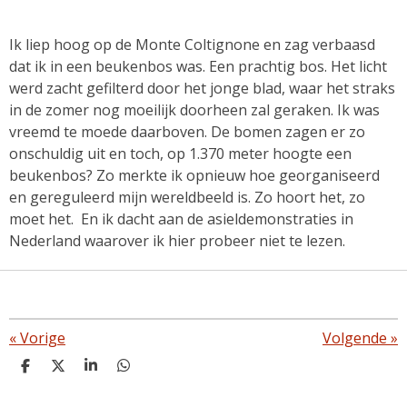
Ik liep hoog op de Monte Coltignone en zag verbaasd
dat ik in een beukenbos was. Een prachtig bos. Het licht
werd zacht gefilterd door het jonge blad, waar het straks
in de zomer nog moeilijk doorheen zal geraken. Ik was
vreemd te moede daarboven. De bomen zagen er zo
onschuldig uit en toch, op 1.370 meter hoogte een
beukenbos? Zo merkte ik opnieuw hoe georganiseerd
en gereguleerd mijn wereldbeeld is. Zo hoort het, zo
moet het. En ik dacht aan de asieldemonstraties in
Nederland waarover ik hier probeer niet te lezen.
«
Vorige
Volgende
»
D
D
S
D
e
e
h
e
l
e
a
l