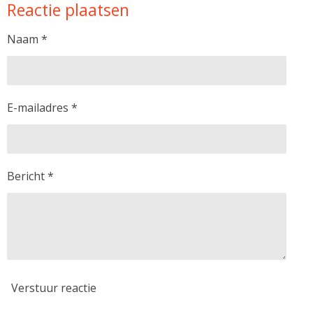
Reactie plaatsen
e
l
r
e
n
e
n
Naam *
E-mailadres *
Bericht *
Verstuur reactie