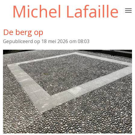
Michel Lafaille
Ga
direct
naar
de
De berg op
hoofdinhoud
Gepubliceerd op 18 mei 2026 om 08:03