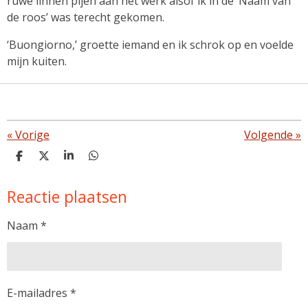
ruwe linnen pijen aan het werk alsof ik in de ‘Naam van
de roos’ was terecht gekomen.
‘Buongiorno,’ groette iemand en ik schrok op en voelde
mijn kuiten.
«
Vorige
Volgende
»
D
D
S
D
e
e
h
e
l
e
a
l
Reactie plaatsen
e
l
r
e
n
e
n
Naam *
E-mailadres *